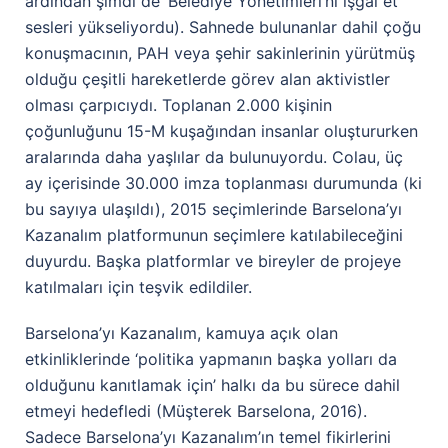
ardından şimdi de ‘Belediye Yönetimleri’ni işgal et’
sesleri yükseliyordu). Sahnede bulunanlar dahil çoğu
konuşmacının, PAH veya şehir sakinlerinin yürütmüş
olduğu çeşitli hareketlerde görev alan aktivistler
olması çarpıcıydı. Toplanan 2.000 kişinin
çoğunluğunu 15-M kuşağından insanlar oluştururken
aralarında daha yaşlılar da bulunuyordu. Colau, üç
ay içerisinde 30.000 imza toplanması durumunda (ki
bu sayıya ulaşıldı), 2015 seçimlerinde Barselona’yı
Kazanalım platformunun seçimlere katılabileceğini
duyurdu. Başka platformlar ve bireyler de projeye
katılmaları için teşvik edildiler.
Barselona’yı Kazanalım, kamuya açık olan
etkinliklerinde ‘politika yapmanın başka yolları da
olduğunu kanıtlamak için’ halkı da bu sürece dahil
etmeyi hedefledi (Müşterek Barselona, 2016).
Sadece Barselona’yı Kazanalım’ın temel fikirlerini