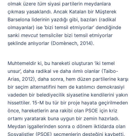
olmak üzere
tüm
siyasi partilerin meydanlara
çıkması yasaklandı. Ancak Katalan bir Müşterek
Barselona liderinin yazdığı gibi, bazıları (radikal
olmayanlar) ise ‘bizi temsil etmiyorlar’ dendiğinde
sanki
mevcut
temsilciler bizi temsil etmiyorlar
şeklinde anlıyorlar (Domènech, 2014).
Muhtemeldir ki, bu hareketi oluşturan ‘iki temel
unsur’, daha radikal ve daha ılımlı olanlar (Taibo-
Arias, 2012), daha sonra, hem düzen partilerine karşı
bir seçim alternatifini hem de katılımcı demokrasiyi
vadeden bir belediyecilik siyasetine kendilerini yakın
hissettiler. 15-M bu tür bir proje hayata geçirilmeden
önce, hareketlerin ana rakibi olan PSOE için kriz
ortamı yaratarak buna uygun bir zemin hazırladı.
Meydan işgallerinden sonra o dönem iktidarda olan
Sosyalistler (PSOE) seçmenlerin desteğini kaybetti.