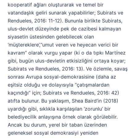
kooperatif ağları oluşturarak ve temel bir
vatandaşlık geliri sunarak yapabilirler; Subirats ve
Rendueles, 2016: 11-12). Bununla birlikte Subirats,
ulus-devlet düzeyinde pek de cazibesi kalmayan
siyasetin üstesinden gelebilecek olan
‘müştereklere’,“umut veren ve heyecan verici bir
kavram” olarak vurgu yapar (ki o da tıpkı Martínez
gibi, bugün ulus-devletin etkisizliğini ortaya koyar;
Subirats ve Rendueles, 2016: 13). Ve özlemle, savaş
sonrası Avrupa sosyal-demokrasisine (daha az
eşitsiz olduğu ve dolayısıyla “çatışmalardan
kaçındığı” için; Subirats ve Rendueles, 2016: 42)
atıfta bulunur. Bu yaklaşım, Shea Baird’in (2018)
uyardığı gibi, sıklıkla karşılaşılan ‘zorunlu’ bir
belediyecilik anlayışına örnek olarak görülebilir.
Ancak bu durum, yerel bir taban üzerinden
geleneksel sosyal demokrasiyi yeniden