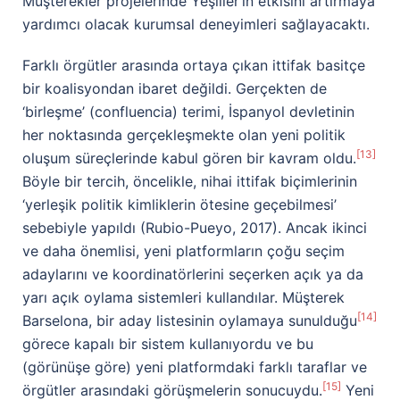
Müşterekler projelerinde Yeşiller’in etkisini artırmaya
yardımcı olacak kurumsal deneyimleri sağlayacaktı.
Farklı örgütler arasında ortaya çıkan ittifak basitçe
bir koalisyondan ibaret değildi. Gerçekten de
‘birleşme’ (confluencia) terimi, İspanyol devletinin
her noktasında gerçekleşmekte olan yeni politik
[13]
oluşum süreçlerinde kabul gören bir kavram oldu.
Böyle bir tercih, öncelikle, nihai ittifak biçimlerinin
‘yerleşik politik kimliklerin ötesine geçebilmesi’
sebebiyle yapıldı (Rubio-Pueyo, 2017). Ancak ikinci
ve daha önemlisi, yeni platformların çoğu seçim
adaylarını ve koordinatörlerini seçerken açık ya da
yarı açık oylama sistemleri kullandılar. Müşterek
[14]
Barselona, bir aday listesinin oylamaya sunulduğu
görece kapalı bir sistem kullanıyordu ve bu
(görünüşe göre) yeni platformdaki farklı taraflar ve
[15]
örgütler arasındaki görüşmelerin sonucuydu.
Yeni