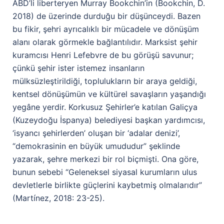
ABD’li liberteryen Murray Bookchin’in (Bookchin, D.
2018) de üzerinde durduğu bir düşünceydi. Bazen
bu fikir, şehri ayrıcalıklı bir mücadele ve dönüşüm
alanı olarak görmekle bağlantılıdır. Marksist şehir
kuramcısı Henri Lefebvre de bu görüşü savunur;
çünkü şehir ister istemez insanların
mülksüzleştirildiği, toplulukların bir araya geldiği,
kentsel dönüşümün ve kültürel savaşların yaşandığı
yegâne yerdir. Korkusuz Şehirler’e katılan Galiçya
(Kuzeydoğu İspanya) belediyesi başkan yardımcısı,
‘isyancı şehirlerden’ oluşan bir ‘adalar denizi’,
“demokrasinin en büyük umududur” şeklinde
yazarak, şehre merkezi bir rol biçmişti. Ona göre,
bunun sebebi “Geleneksel siyasal kurumların ulus
devletlerle birlikte güçlerini kaybetmiş olmalarıdır”
(Martínez, 2018: 23-25).