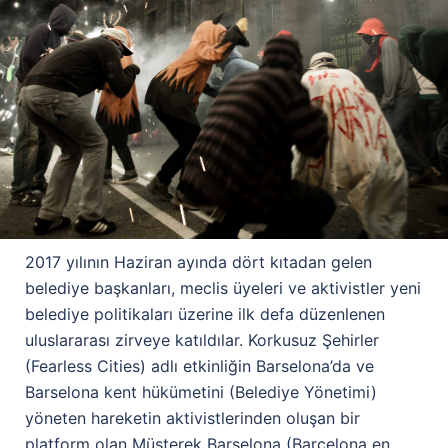
2017 yılının Haziran ayında dört kıtadan gelen
belediye başkanları, meclis üyeleri ve aktivistler yeni
belediye politikaları üzerine ilk defa düzenlenen
uluslararası zirveye katıldılar. Korkusuz Şehirler
(Fearless Cities) adlı etkinliğin Barselona’da ve
Barselona kent hükümetini (Belediye Yönetimi)
yöneten hareketin aktivistlerinden oluşan bir
platform olan Müşterek Barselona (Barcelona en