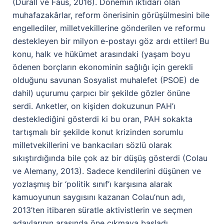
(Durall ve Faus, 2016). Dönemin iktidarı olan
muhafazakârlar, reform önerisinin görüşülmesini bile
engellediler, milletvekillerine gönderilen ve reformu
destekleyen bir milyon e-postayı göz ardı ettiler! Bu
konu, halk ve hükümet arasındaki (yaşam boyu
ödenen borçların ekonominin sağlığı için gerekli
olduğunu savunan Sosyalist muhalefet (PSOE) de
dahil) uçurumu çarpıcı bir şekilde gözler önüne
serdi. Anketler, on kişiden dokuzunun PAH’ı
desteklediğini gösterdi ki bu oran, PAH sokakta
tartışmalı bir şekilde konut krizinden sorumlu
milletvekillerini ve bankacıları sözlü olarak
sıkıştırdığında bile çok az bir düşüş gösterdi (Colau
ve Alemany, 2013). Sadece kendilerini düşünen ve
yozlaşmış bir ‘politik sınıf’ı karşısına alarak
kamuoyunun saygısını kazanan Colau’nun adı,
2013’ten itibaren süratle aktivistlerin ve seçmen
adaylarının arasında öne çıkmaya başladı.